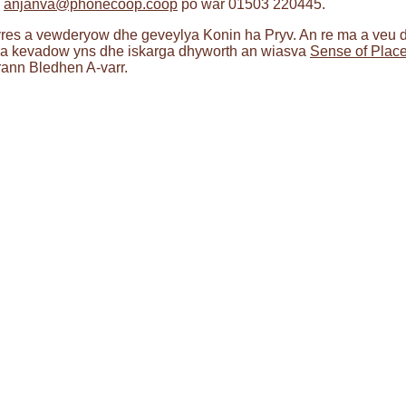
h
anjanva@phonecoop.coop
po war 01503 220445.
es a vewderyow dhe geveylya Konin ha Pryv. An re ma a veu 
ha kevadow yns dhe iskarga dhyworth an wiasva
Sense of Plac
rann Bledhen A-varr.