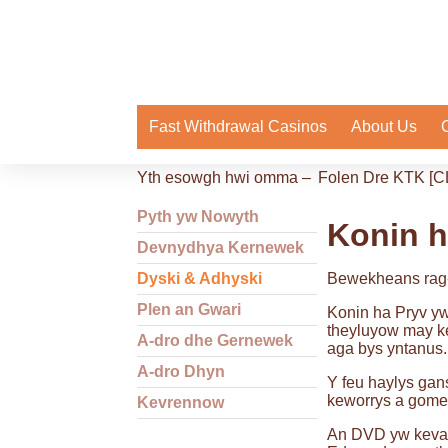
Fast Withdrawal Casinos
About Us
Yth esowgh hwi omma –
Folen Dre KTK [C
Pyth yw Nowyth
Konin h
Devnydhya Kernewek
Dyski & Adhyski
Bewekheans rag
Plen an Gwari
Konin ha Pryv yw
theyluyow may k
A-dro dhe Gernewek
aga bys yntanus.
A-dro Dhyn
Y feu haylys gan
keworrys a gome
Kevrennow
An DVD yw kevad