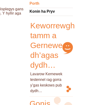
Porth
displegys gans
Konin ha Pryv
e
. Y hyllir aga
Keworrewgh
tamm a
Gernewek
dh’agas
dydh…
Lavarow Kernewek
testennel rag gorra
y’gas keskows pub
dydh…
Gonis