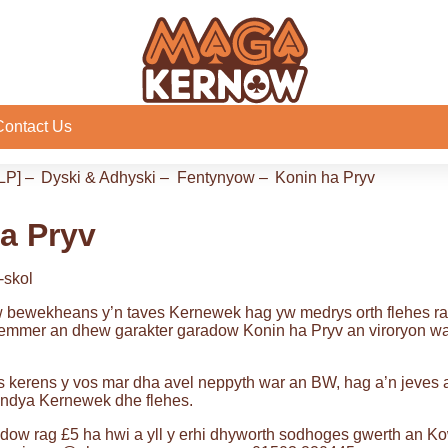
Contact Us
LP]
–
Dyski & Adhyski
–
Fentynyow
–
Konin ha Pryv
a Pryv
-skol
 bewekheans y’n taves Kernewek hag yw medrys orth flehes ra
emmer an dhew garakter garadow Konin ha Pryv an viroryon war
s kerens y vos mar dha avel neppyth war an BW, hag a’n jeves
ndya Kernewek dhe flehes.
ow rag £5 ha hwi a yll y erhi dhyworth sodhoges gwerth an K