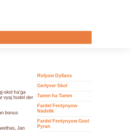
Rolyow Dyllans
Gerlyver Skol
g-skol ha’ga
Tamm ha Tamm
 vyaj hudel der
Fardel Fentynyow
Nadelik
 an bonus
Fardel Fentynyow Gool
Pyran
owethas, Jan