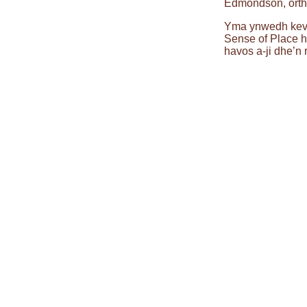
Edmondson, ort
Yma ynwedh kevr
Sense of Place 
havos a-ji dhe’n 