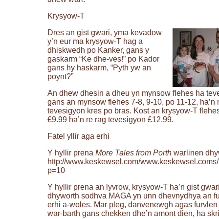
Krysyow-T
Dres an gist gwari, yma kevadow
y’n eur ma krysyow-T hag a
dhiskwedh po Kanker, gans y
gaskarm “Ke dhe-ves!” po Kador
gans hy haskarm, “Pyth yw an
poynt?”
An dhew dhesin a dheu yn mynsow flehes ha tev
gans an mynsow flehes 7-8, 9-10, po 11-12, ha’
tevesigyon kres po bras. Kost an krysyow-T flehe
£9.99 ha’n re rag tevesigyon £12.99.
Fatel yllir aga erhi
Y hyllir prena
More Tales from Porth
warlinen dhy
http://www.keskewsel.com/www.keskewsel.coms/
p=10
Y hyllir prena an lyvrow, krysyow-T ha’n gist gwar
dhyworth sodhva MAGA yn unn dhevnydhya an fu
erhi a-woles. Mar pleg, danvenewgh agas furvlen 
war-barth gans chekken dhe’n amont dien, ha skri