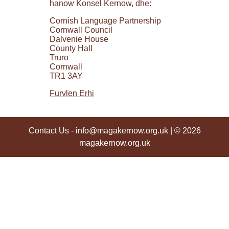
hanow Konsel Kernow, dhe:
Cornish Language Partnership
Cornwall Council
Dalvenie House
County Hall
Truro
Cornwall
TR1 3AY
Furvlen Erhi
Contact Us
-
info@magakernow.org.uk
| © 2026
magakernow.org.uk