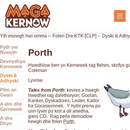
Yth esowgh hwi omma –
Folen Dre KTK [CLP]
–
Dyski & Adhy
Pyth yw
Porth
Nowyth
Devnydhya
Hwedhlow berr yn Kernewek rag flehes, skrifys ga
Kernewek
Coleman
Dyski &
Lyvrow
Adhyski
Plen an
Tales from Porth
: kevres a hwegh
Gwari
hwedhel rag dalethoryon: Goolan,
Kanker, Dyskadores, Lester, Kador
A-dro dhe
ha Goraswonnek. Y hyllir prena po
Gernewek
unn lyver po kist a oll anedha,
gans CD. Rag pella derivadow
A-dro
kewgh dhe folen
Porth
.
Dhyn