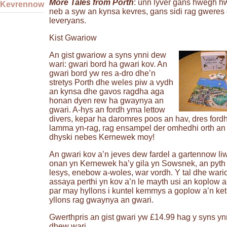
More Tales from Porth
: unn lyver gans hwegh h
Kevrennow
neb a syw an kynsa kevres, gans sidi rag gweres 
leveryans.
Kist Gwariow
An gist gwariow a syns ynni dew
wari: gwari bord ha gwari kov. An
gwari bord yw res a-dro dhe’n
stretys Porth dhe weles piw a vydh
an kynsa dhe gavos ragdha aga
honan dyen rew ha gwaynya an
gwari. A-hys an fordh yma lettow
divers, kepar ha daromres poos an hav, dres for
lamma yn-rag, rag ensampel der omhedhi orth an
dhyski nebes Kernewek moy!
An gwari kov a’n jeves dew fardel a gartennow li
onan yn Kernewek ha’y gila yn Sowsnek, an pyth
lesys, enebow a-woles, war vordh. Y tal dhe wari
assaya perthi yn kov a’n le mayth usi an koplow a
par may hyllons i kuntel kemmys a goplow a’n ket
yllons rag gwaynya an gwari.
Gwerthpris an gist gwari yw £14.99 hag y syns yn
dhew wari.